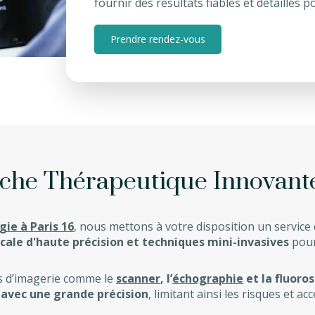
fournir des résultats fiables et détaillés 
Prendre rendez-vous
he Thérapeutique Innovante
gie à Paris 16
, nous mettons à votre disposition un service
ale d'haute précision et techniques mini-invasives
pour 
s d’imagerie comme le
scanner
, l’
échographie
et la fluoro
 avec une grande précision
, limitant ainsi les risques et a