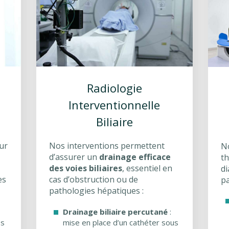
Radiologie
Interventionnelle
Biliaire
ur
Nos interventions permettent
N
d’assurer un
drainage efficace
th
des voies biliaires
, essentiel en
di
es
cas d’obstruction ou de
pa
pathologies hépatiques :
Drainage biliaire percutané
:
es
mise en place d’un cathéter sous